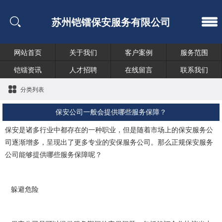
苏州铠镭保安服务有限公司
网站首页
关于我们
客户案例
服务范围
铠镭资讯
人才招聘
在线留言
联系我们
分类列表
保安公司一般会提供哪些服务保障？
保安是诸多行业中都存在的一种职业，但是随着市场上的保安服务公
司逐渐增多，呈现出了更多专业的安保服务公司。那么正规保安服务
公司能够提供哪些服务保障呢？
躲避危险