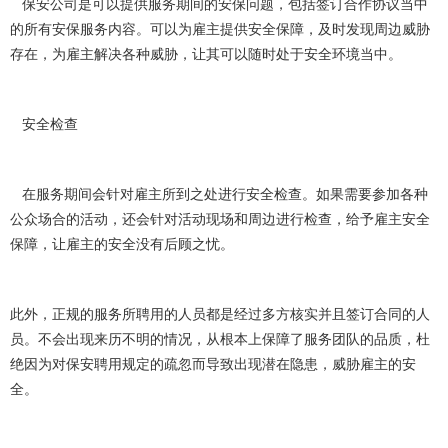
保安公司是可以提供服务期间的安保问题，包括签订合作协议当中
的所有安保服务内容。可以为雇主提供安全保障，及时发现周边威胁
存在，为雇主解决各种威胁，让其可以随时处于安全环境当中。
安全检查
在服务期间会针对雇主所到之处进行安全检查。如果需要参加各种
公众场合的活动，还会针对活动现场和周边进行检查，给予雇主安全
保障，让雇主的安全没有后顾之忧。
此外，正规的服务所聘用的人员都是经过多方核实并且签订合同的人
员。不会出现来历不明的情况，从根本上保障了服务团队的品质，杜
绝因为对保安聘用规定的疏忽而导致出现潜在隐患，威胁雇主的安
全。